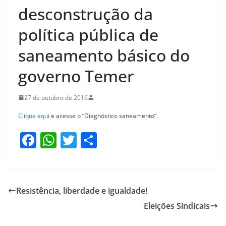
desconstrução da
política pública de
saneamento básico do
governo Temer
27 de outubro de 2016
Clique aqui
e acesse o
“Diagnóstico saneamento”.
F
W
T
S
a
h
w
h
c
at
itt
ar
e
s
er
e
Resistência, liberdade e igualdade!
b
A
Eleições Sindicais
o
p