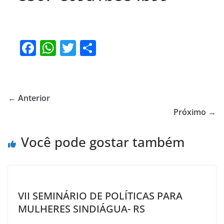
F
W
T
S
a
h
w
h
c
at
itt
ar
e
s
er
e
← Anterior
b
A
Próximo →
o
p
Você pode gostar também
o
p
k
VII SEMINÁRIO DE POLÍTICAS PARA
MULHERES SINDIÁGUA- RS