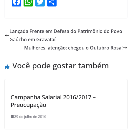
F
W
T
S
a
h
w
h
c
at
itt
ar
e
s
er
e
Lançada Frente em Defesa do Patrimônio do Povo
b
A
Gaúcho em Gravataí
o
p
Mulheres, atenção: chegou o Outubro Rosa!
o
p
Você pode gostar também
k
Campanha Salarial 2016/2017 –
Preocupação
29 de julho de 2016