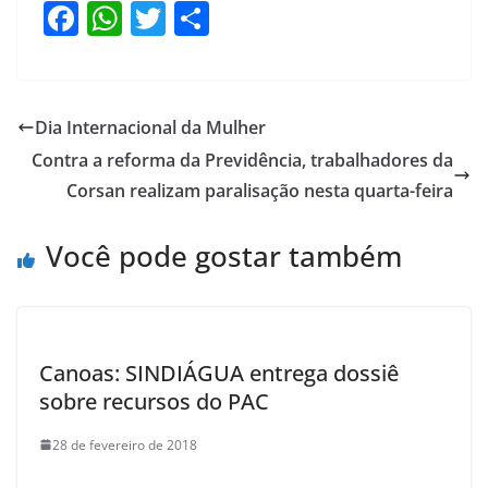
F
W
T
S
a
h
w
h
c
at
itt
ar
e
s
er
e
Dia Internacional da Mulher
b
A
Contra a reforma da Previdência, trabalhadores da
o
p
Corsan realizam paralisação nesta quarta-feira
o
p
Você pode gostar também
k
Canoas: SINDIÁGUA entrega dossiê
sobre recursos do PAC
28 de fevereiro de 2018