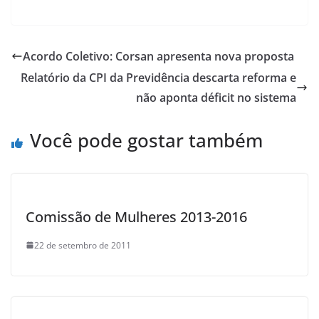
a
h
w
h
c
at
itt
ar
e
s
er
e
Acordo Coletivo: Corsan apresenta nova proposta
b
A
Relatório da CPI da Previdência descarta reforma e
o
p
não aponta déficit no sistema
o
p
Você pode gostar também
k
Comissão de Mulheres 2013-2016
22 de setembro de 2011