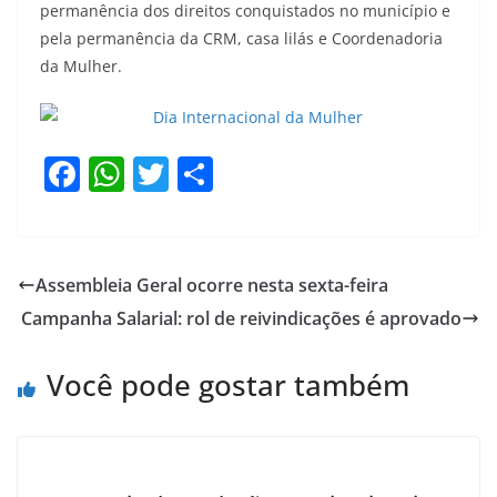
permanência dos direitos conquistados no município e
pela permanência da CRM, casa lilás e Coordenadoria
da Mulher.
F
W
T
S
a
h
w
h
c
at
itt
ar
e
s
er
e
Assembleia Geral ocorre nesta sexta-feira
b
A
Campanha Salarial: rol de reivindicações é aprovado
o
p
o
p
Você pode gostar também
k