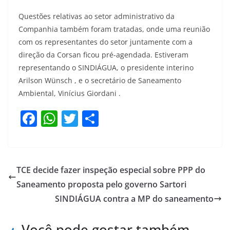
Questões relativas ao setor administrativo da
Companhia também foram tratadas, onde uma reunião
com os representantes do setor juntamente com a
direção da Corsan ficou pré-agendada. Estiveram
representando o SINDIÁGUA, o presidente interino
Arilson Wünsch , e o secretário de Saneamento
Ambiental, Vinícius Giordani .
F
W
T
S
a
h
w
h
c
at
itt
ar
e
s
er
e
TCE decide fazer inspeção especial sobre PPP do
b
A
Saneamento proposta pelo governo Sartori
o
p
SINDIÁGUA contra a MP do saneamento
o
p
Você pode gostar também