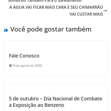
b
A
Sombrios Também Para o Saneamento
o
p
A ÁGUA VAI FICAR MAIS CARA E SEU CHIMARRÃO
o
p
VAI CUSTAR MAIS
k
Você pode gostar também
Fale Conosco
10 de agosto de 2008
5 de outubro – Dia Nacional de Combate
a Exposição ao Benzeno