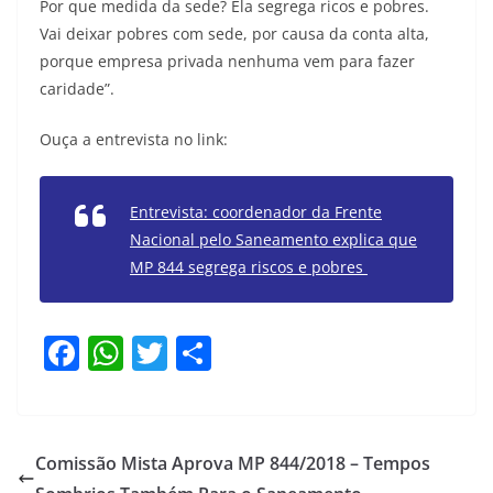
Por que medida da sede? Ela segrega ricos e pobres.
Vai deixar pobres com sede, por causa da conta alta,
porque empresa privada nenhuma vem para fazer
caridade”.
Ouça a entrevista no link:
Entrevista: coordenador da Frente
Nacional pelo Saneamento explica que
MP 844 segrega riscos e pobres
F
W
T
S
a
h
w
h
c
at
itt
ar
e
s
er
e
Comissão Mista Aprova MP 844/2018 – Tempos