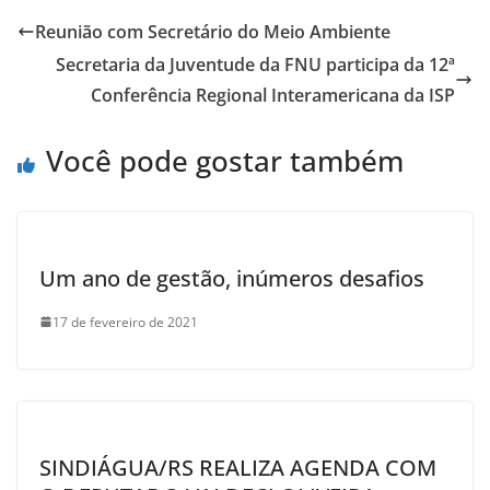
e
s
er
e
Reunião com Secretário do Meio Ambiente
b
A
Secretaria da Juventude da FNU participa da 12ª
o
p
Conferência Regional Interamericana da ISP
o
p
Você pode gostar também
k
Um ano de gestão, inúmeros desafios
17 de fevereiro de 2021
SINDIÁGUA/RS REALIZA AGENDA COM