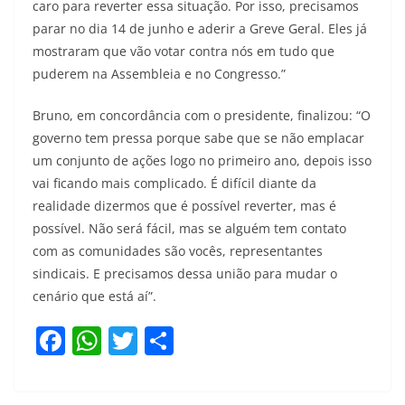
caro para reverter essa situação. Por isso, precisamos
parar no dia 14 de junho e aderir a Greve Geral. Eles já
mostraram que vão votar contra nós em tudo que
puderem na Assembleia e no Congresso.”
Bruno, em concordância com o presidente, finalizou: “O
governo tem pressa porque sabe que se não emplacar
um conjunto de ações logo no primeiro ano, depois isso
vai ficando mais complicado. É difícil diante da
realidade dizermos que é possível reverter, mas é
possível. Não será fácil, mas se alguém tem contato
com as comunidades são vocês, representantes
sindicais. E precisamos dessa união para mudar o
cenário que está aí”.
F
W
T
S
a
h
w
h
c
at
itt
ar