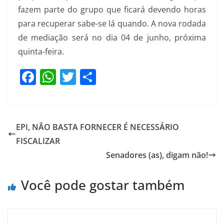
fazem parte do grupo que ficará devendo horas
para recuperar sabe-se lá quando. A nova rodada
de mediação será no dia 04 de junho, próxima
quinta-feira.
F
W
T
S
a
h
w
h
c
at
itt
ar
e
s
er
e
EPI, NÃO BASTA FORNECER É NECESSÁRIO
b
A
FISCALIZAR
o
p
Senadores (as), digam não!
o
p
Você pode gostar também
k