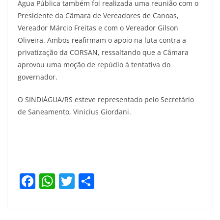
Água Pública também foi realizada uma reunião com o
Presidente da Câmara de Vereadores de Canoas,
Vereador Márcio Freitas e com o Vereador Gilson
Oliveira. Ambos reafirmam o apoio na luta contra a
privatização da CORSAN, ressaltando que a Câmara
aprovou uma moção de repúdio à tentativa do
governador.
O SINDIÁGUA/RS esteve representado pelo Secretário
de Saneamento, Vinicius Giordani.
F
W
T
S
a
h
w
h
c
at
itt
ar