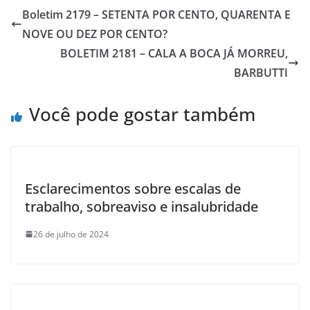
e
s
er
e
Boletim 2179 – SETENTA POR CENTO, QUARENTA E
b
A
NOVE OU DEZ POR CENTO?
o
p
BOLETIM 2181 – CALA A BOCA JÁ MORREU,
o
p
BARBUTTI
k
Você pode gostar também
Esclarecimentos sobre escalas de
trabalho, sobreaviso e insalubridade
26 de julho de 2024