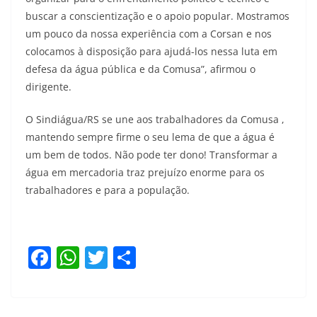
buscar a conscientização e o apoio popular. Mostramos
um pouco da nossa experiência com a Corsan e nos
colocamos à disposição para ajudá-los nessa luta em
defesa da água pública e da Comusa”, afirmou o
dirigente.
O Sindiágua/RS se une aos trabalhadores da Comusa ,
mantendo sempre firme o seu lema de que a água é
um bem de todos. Não pode ter dono! Transformar a
água em mercadoria traz prejuízo enorme para os
trabalhadores e para a população.
F
W
T
S
a
h
w
h
c
at
itt
ar