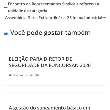
e
s
er
e
Encontro de Representantes Sindicais reforçou a
b
A
unidade da categoria
o
p
Assembleia Geral Extraordinária GS Inima Industrial
o
p
Você pode gostar também
k
ELEIÇÃO PARA DIRETOR DE
SEGURIDADE DA FUNCORSAN 2020
31 de agosto de 2020
A gestão do saneamento básico em