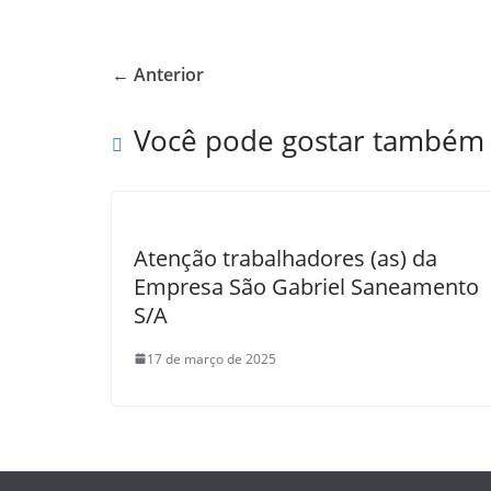
c
at
itt
ar
e
s
er
e
← Anterior
b
A
o
p
Você pode gostar também
o
p
k
Atenção trabalhadores (as) da
Empresa São Gabriel Saneamento
S/A
17 de março de 2025