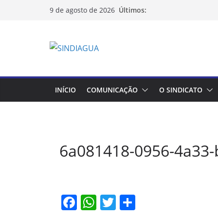
Pular
Últimos:
9 de agosto de 2026
para
o
conteúdo
INÍCIO
COMUNICAÇÃO
O SINDICATO
6a081418-0956-4a33
F
W
T
S
a
h
w
h