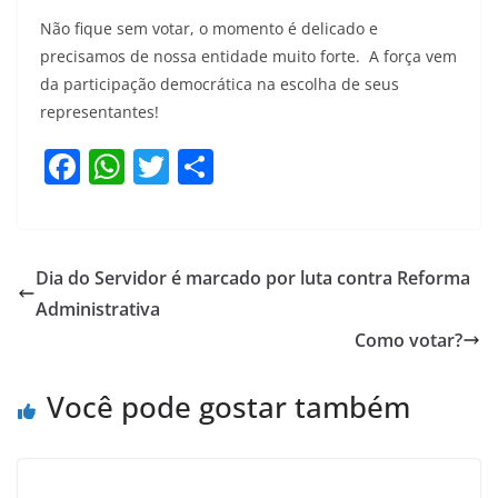
Não fique sem votar, o momento é delicado e
precisamos de nossa entidade muito forte. A força vem
da participação democrática na escolha de seus
representantes!
F
W
T
S
a
h
w
h
c
at
itt
ar
e
s
er
e
Dia do Servidor é marcado por luta contra Reforma
b
A
Administrativa
o
p
Como votar?
o
p
Você pode gostar também
k