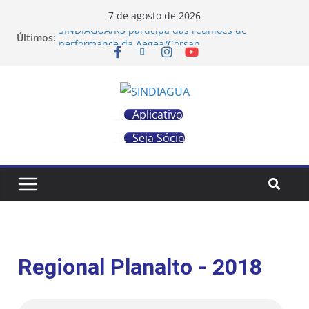
7 de agosto de 2026
SINDIÁGUA/RS participa das reuniões de
Últimos:
performance da Aegea/Corsan
Boleto do IPE Saúde com vencimento em 10/08
deve ser pago integralmente
SINDIÁGUA/RS participa de mediação com a
Aegea/Corsan sobre retaliações a trabalhadores
Aplicativo
COMUNICADO: CORSAN vai à Justiça e derruba
liminar do IPE Saúde dos aposentados/as
Seja Sócio
SINDIÁGUA/RS recebe presidente da Associação
Gaúcha em Defesa dos Consumidores de Água,
Esgoto e Energia
Regional Planalto - 2018