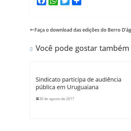
F
W
T
S
a
h
w
h
c
at
itt
ar
e
s
er
e
Faça o download das edições do Berro D’á
b
A
o
p
Você pode gostar também
o
p
k
Sindicato participa de audiência
pública em Uruguaiana
30 de agosto de 2017