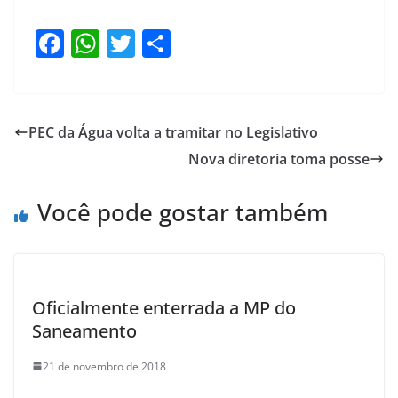
F
W
T
S
a
h
w
h
c
at
itt
ar
e
s
er
e
PEC da Água volta a tramitar no Legislativo
b
A
Nova diretoria toma posse
o
p
o
p
Você pode gostar também
k
Oficialmente enterrada a MP do
Saneamento
21 de novembro de 2018