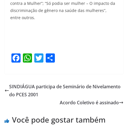
contra a Mulher”; “Só podia ser mulher – O impacto da
discriminação de gênero na saúde das mulheres”,
entre outros.
F
W
T
S
a
h
w
h
c
at
itt
ar
e
s
er
e
SINDIÁGUA participa de Seminário de Nivelamento
b
A
do PCES 2001
o
p
Acordo Coletivo é assinado
o
p
Você pode gostar também
k