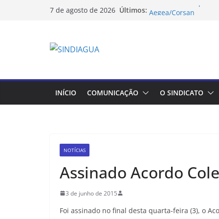
Pular
SINDIÁGUA/RS partic
Últimos:
7 de agosto de 2026
Aegea/Corsan
para
Boleto do IPE Saúde
o
pago integralmente
SINDIÁGUA/RS partic
conteúdo
sobre retaliações a 
COMUNICADO: CORSAN 
IPE Saúde dos apose
SINDIÁGUA/RS recebe
INÍCIO
COMUNICAÇÃO
O SINDICATO
em Defesa dos Consu
NOTÍCIAS
Assinado Acordo Cole
3 de junho de 2015
Foi assinado no final desta quarta-feira (3), o 