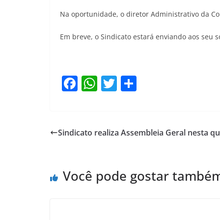
Na oportunidade, o diretor Administrativo da C
Em breve, o Sindicato estará enviando aos seu 
F
W
T
S
a
h
w
h
c
at
itt
ar
e
s
er
e
Sindicato realiza Assembleia Geral nesta qu
b
A
o
p
Você pode gostar també
o
p
k