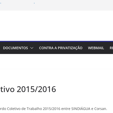
ipa das reuniões de performance da
 com vencimento em 10/08 deve ser
ipa de mediação com a Aegea/Corsan
trabalhadores
vai à Justiça e derruba liminar do
ntados/as
 presidente da Associação Gaúcha
DOCUMENTOS
CONTRA A PRIVATIZAÇÃO
WEBMAIL
R
midores de Água, Esgoto e Energia
tivo 2015/2016
Acordo Coletivo de Trabalho 2015/2016 entre SINDIÁGUA e Corsan.