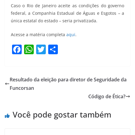
Caso o Rio de Janeiro aceite as condições do governo
federal, a Companhia Estadual de Águas e Esgotos – a
única estatal do estado – seria privatizada.
Acesse a matéria completa
aqui
.
F
W
T
S
a
h
w
h
c
at
itt
ar
e
s
er
e
Resultado da eleição para diretor de Seguridade da
b
A
Funcorsan
o
p
Código de Ética?
o
p
Você pode gostar também
k