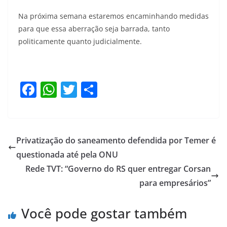
Na próxima semana estaremos encaminhando medidas
para que essa aberração seja barrada, tanto
politicamente quanto judicialmente.
F
W
T
S
a
h
w
h
c
at
itt
ar
e
s
er
e
Privatização do saneamento defendida por Temer é
b
A
questionada até pela ONU
o
p
Rede TVT: “Governo do RS quer entregar Corsan
o
p
para empresários”
k
Você pode gostar também