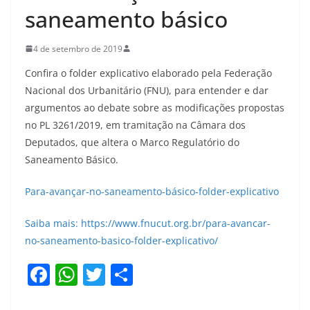
saneamento básico
4 de setembro de 2019
Confira o folder explicativo elaborado pela Federação
Nacional dos Urbanitário (FNU), para entender e dar
argumentos ao debate sobre as modificações propostas
no PL 3261/2019, em tramitação na Câmara dos
Deputados, que altera o Marco Regulatório do
Saneamento Básico.
Para-avançar-no-saneamento-básico-folder-explicativo
Saiba mais: https://www.fnucut.org.br/para-avancar-
no-saneamento-basico-folder-explicativo/
F
W
T
S
a
h
w
h