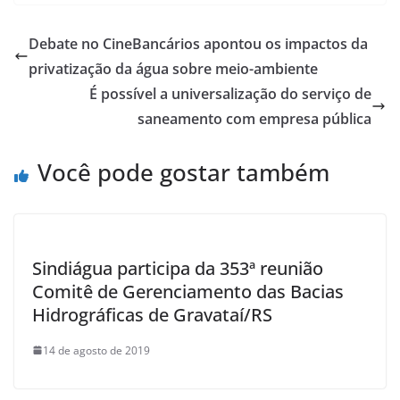
c
at
itt
ar
e
s
er
e
Debate no CineBancários apontou os impactos da
b
A
privatização da água sobre meio-ambiente
o
p
É possível a universalização do serviço de
o
p
saneamento com empresa pública
k
Você pode gostar também
Sindiágua participa da 353ª reunião
Comitê de Gerenciamento das Bacias
Hidrográficas de Gravataí/RS
14 de agosto de 2019