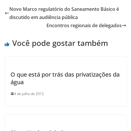
e
s
er
e
Novo Marco regulatório do Saneamento Básico é
b
A
discutido em audiência pública
o
p
Encontros regionais de delegados
o
p
Você pode gostar também
k
O que está por trás das privatizações da
água
4 de julho de 2012