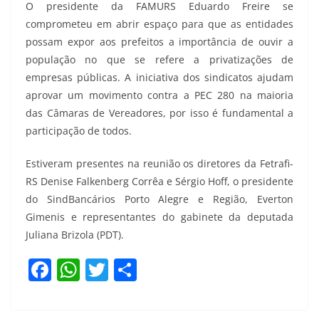
O presidente da FAMURS Eduardo Freire se
comprometeu em abrir espaço para que as entidades
possam expor aos prefeitos a importância de ouvir a
população no que se refere a privatizações de
empresas públicas. A iniciativa dos sindicatos ajudam
aprovar um movimento contra a PEC 280 na maioria
das Câmaras de Vereadores, por isso é fundamental a
participação de todos.
Estiveram presentes na reunião os diretores da Fetrafi-
RS Denise Falkenberg Corrêa e Sérgio Hoff, o presidente
do SindBancários Porto Alegre e Região, Everton
Gimenis e representantes do gabinete da deputada
Juliana Brizola (PDT).
F
W
T
S
a
h
w
h
c
at
itt
ar