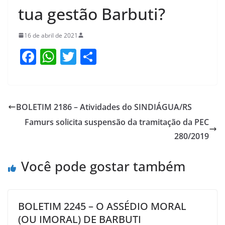
tua gestão Barbuti?
16 de abril de 2021
F
W
T
S
a
h
w
h
c
at
itt
ar
e
s
er
e
BOLETIM 2186 – Atividades do SINDIÁGUA/RS
b
A
Famurs solicita suspensão da tramitação da PEC
o
p
280/2019
o
p
Você pode gostar também
k
BOLETIM 2245 – O ASSÉDIO MORAL
(OU IMORAL) DE BARBUTI