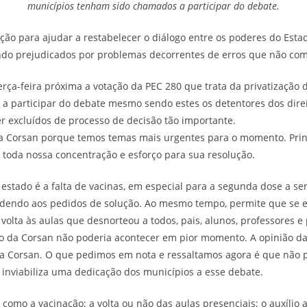
municípios tenham sido chamados a participar do debate.
ão para ajudar a restabelecer o diálogo entre os poderes do Esta
ndo prejudicados por problemas decorrentes de erros que não co
erça-feira próxima a votação da PEC 280 que trata da privatização d
 participar do debate mesmo sendo estes os detentores dos direit
er excluídos de processo de decisão tão importante.
da Corsan porque temos temas mais urgentes para o momento. Pr
oda nossa concentração e esforço para sua resolução.
 estado é a falta de vacinas, em especial para a segunda dose a s
ndendo aos pedidos de solução. Ao mesmo tempo, permite que se 
olta às aulas que desnorteou a todos, pais, alunos, professores e p
 da Corsan não poderia acontecer em pior momento. A opinião da 
ão da Corsan. O que pedimos em nota e ressaltamos agora é que nã
e inviabiliza uma dedicação dos municípios a esse debate.
s como a vacinação; a volta ou não das aulas presenciais; o auxíl