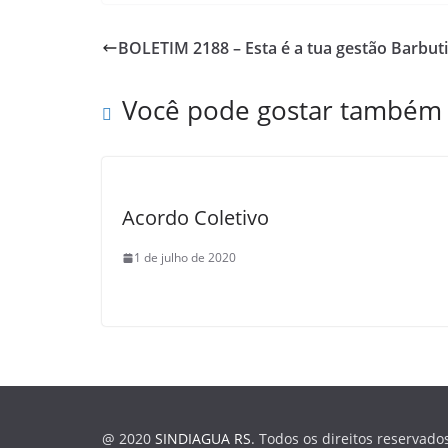
c
at
itt
ar
e
s
er
e
BOLETIM 2188 – Esta é a tua gestão Barbuti
b
A
o
p
Você pode gostar também
o
p
k
Acordo Coletivo
1 de julho de 2020
@ 2020
SINDIAGUA RS
. Todos os direitos reservado