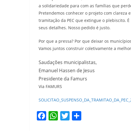
a solidariedade para com as famílias que per
Pretendemos conhecer o projeto com clareza e 
tramitação da PEC que extingue o plebiscito. 
seus detalhes. Nosso pedido é justo.
Por que a pressa? Por que deixar os município
Vamos juntos construir coletivamente a melhor
Saudações municipalistas,
Emanuel Hassen de Jesus
Presidente da Famurs
Via FAMURS
SOLICITAO_SUSPENSO_DA_TRAMITAO_DA_PEC_
F
W
T
S
a
h
w
h