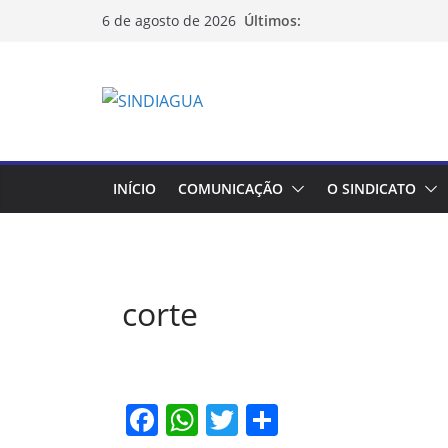
Pular
Últimos:
6 de agosto de 2026
para
o
conteúdo
INÍCIO
COMUNICAÇÃO
O SINDICATO
corte
F
W
T
S