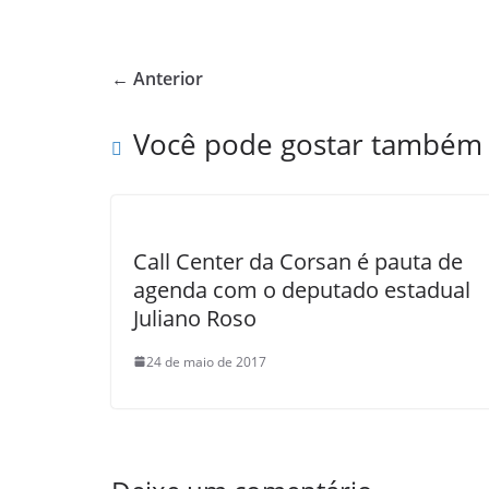
a
h
w
h
c
at
itt
ar
e
s
er
e
← Anterior
b
A
o
p
Você pode gostar também
o
p
k
Call Center da Corsan é pauta de
agenda com o deputado estadual
Juliano Roso
24 de maio de 2017