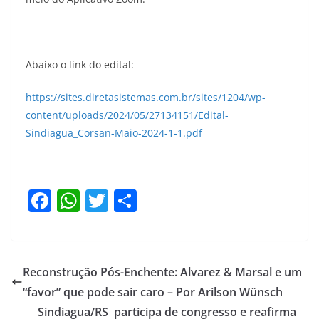
Abaixo o link do edital:
https://sites.diretasistemas.com.br/sites/1204/wp-
content/uploads/2024/05/27134151/Edital-
Sindiagua_Corsan-Maio-2024-1-1.pdf
F
W
T
S
a
h
w
h
c
at
itt
ar
e
s
er
e
Reconstrução Pós-Enchente: Alvarez & Marsal e um
b
A
“favor” que pode sair caro – Por Arilson Wünsch
o
p
Sindiagua/RS participa de congresso e reafirma