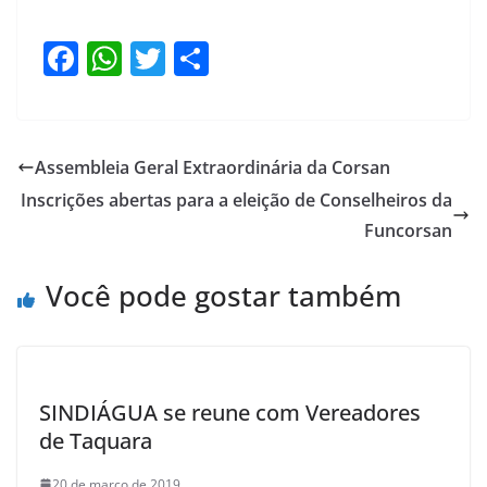
F
W
T
S
a
h
w
h
c
at
itt
ar
e
s
er
e
Assembleia Geral Extraordinária da Corsan
b
A
Inscrições abertas para a eleição de Conselheiros da
o
p
Funcorsan
o
p
Você pode gostar também
k
SINDIÁGUA se reune com Vereadores
de Taquara
20 de março de 2019