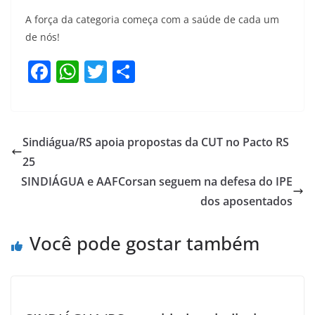
A força da categoria começa com a saúde de cada um
de nós!
F
W
T
S
a
h
w
h
c
at
itt
ar
e
s
er
e
Sindiágua/RS apoia propostas da CUT no Pacto RS
b
A
25
o
p
SINDIÁGUA e AAFCorsan seguem na defesa do IPE
o
p
dos aposentados
k
Você pode gostar também