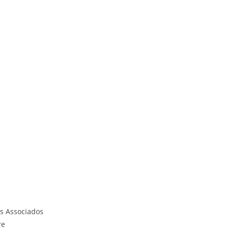
os Associados
re