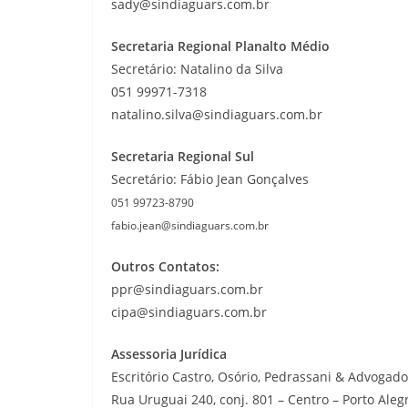
sady@sindiaguars.com.br
Secretaria Regional Planalto Médio
Secretário: Natalino da Silva
051 99971-7318
natalino.silva@sindiaguars.com.br
Secretaria Regional Sul
Secretário: Fábio Jean Gonçalves
051 99723-8790
fabio.jean@sindiaguars.com.br
Outros Contatos:
ppr@sindiaguars.com.br
cipa@sindiaguars.com.br
Assessoria Jurídica
Escritório Castro, Osório, Pedrassani & Advogad
Rua Uruguai 240, conj. 801 – Centro – Porto Aleg