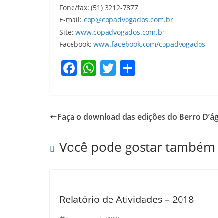
Fone/fax: (51) 3212-7877
E-mail:
cop@copadvogados.com.br
Site:
www.copadvogados.com.br
Facebook:
www.facebook.com/copadvogados
F
W
T
S
a
h
w
h
c
at
itt
ar
e
s
er
e
Faça o download das edições do Berro D’á
b
A
o
p
Você pode gostar também
o
p
k
Relatório de Atividades – 2018