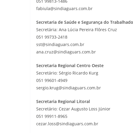
051 99813-1486
fabiula@sindiaguars.com.br
Secretaria de Saúde e Segurança do Trabalhado
Secretária: Ana Lúcia Pereira Flôres Cruz
051 99733-2418
sst@sindiaguars.com.br
ana.cruz@sindiaguars.com.br
Secretaria Regional Centro Oeste
Secretário: Sérgio Ricardo Kurg
051 99601-4949
sergio.krug@sindiaguars.com.br
Secretaria Regional Litoral
Secretário: Cezar Augusto Loss Júnior
051 99911-8965
cezar.loss@sindiaguars.com.br