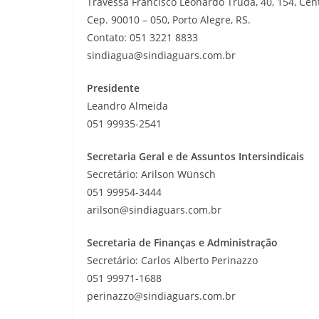
Travessa Francisco Leonardo Truda, 40, 154, Cen
Cep. 90010 – 050,
Porto
Alegre, RS.
Contato: 051 3221 8833
sindiagua@sindiaguars.com.br
Presidente
Leandro Almeida
051 99935-2541
Secretaria Geral e de Assuntos Intersindicais
Secretário: Arilson Wünsch
051 99954-3444
arilson@sindiaguars.com.br
Secretaria de Finanças e Administração
Secretário: Carlos Alberto Perinazzo
051 99971-1688
perinazzo@sindiaguars.com.br