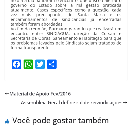
no dia a dia pautaram o encontro, que buscou alertar o
governo do Estado sobre a má gestão praticada
atualmente. Casos específicos como a questão, cada
vez mais preocupante, de Santa Maria e os
encaminhamentos de sindicâncias já encerradas
também foram abordadas.
Ao fim da reunião, Burmann garantiu que realizará um
encontro entre SINDIÁGUA, direção da Corsan e
Secretaria de Obras, Saneamento e Habitação para que
os problemas levados pelo Sindicato sejam tratados de
forma transparente.
F
W
T
S
a
h
w
h
c
at
itt
ar
e
s
er
e
Material de Apoio Fev/2016
b
A
Assembleia Geral define rol de reivindicações
o
p
o
p
Você pode gostar também
k