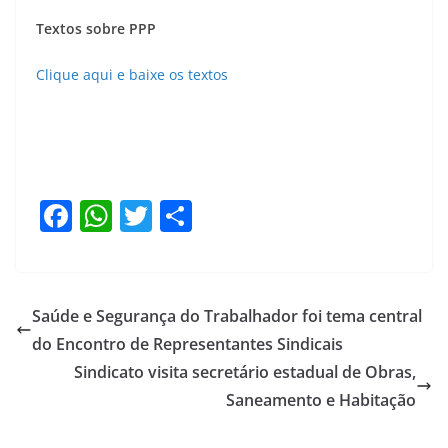
Textos sobre PPP
Clique aqui e baixe os textos
F
W
T
S
a
h
w
h
c
at
itt
ar
e
s
er
e
Saúde e Segurança do Trabalhador foi tema central
b
A
do Encontro de Representantes Sindicais
o
p
Sindicato visita secretário estadual de Obras,
o
p
Saneamento e Habitação
k