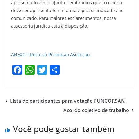
apresentado em conjunto. Lembramos que o recurso
deve ser apresentado na forma e prazos indicados no
comunicado. Para maiores esclarecimentos, nossa
assessoria jurídica está à disposição.
ANEXO-I-Recurso-Promoção.Ascenção
F
W
T
S
a
h
w
h
c
at
itt
ar
e
s
er
e
Lista de participantes para votação FUNCORSAN
b
A
Acordo coletivo de trabalho
o
p
o
p
Você pode gostar também