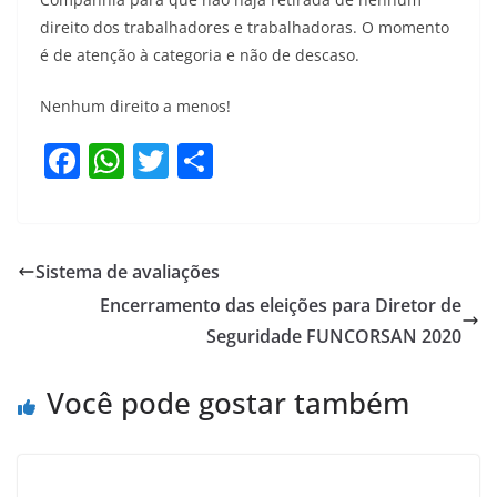
direito dos trabalhadores e trabalhadoras. O momento
é de atenção à categoria e não de descaso.
Nenhum direito a menos!
F
W
T
S
a
h
w
h
c
at
itt
ar
e
s
er
e
Sistema de avaliações
b
A
Encerramento das eleições para Diretor de
o
p
Seguridade FUNCORSAN 2020
o
p
Você pode gostar também
k