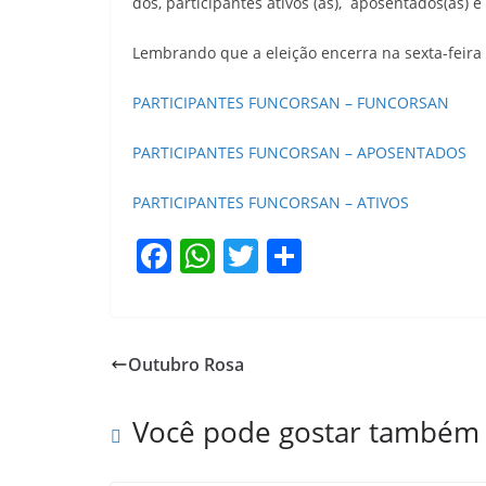
dos, participantes ativos (as), aposentados(a
Lembrando que a eleição encerra na sexta-feira 
PARTICIPANTES FUNCORSAN – FUNCORSAN
PARTICIPANTES FUNCORSAN – APOSENTADOS
PARTICIPANTES FUNCORSAN – ATIVOS
F
W
T
S
a
h
w
h
c
at
itt
ar
e
s
er
e
Outubro Rosa
b
A
o
p
Você pode gostar também
o
p