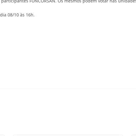
s) e participantes FUNCORSAN. Os mesmos podem votar nas unidad
dia 08/10 às 16h.