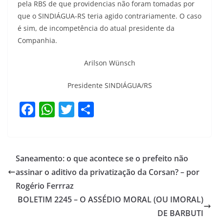
pela RBS de que providencias não foram tomadas por
que o SINDIÁGUA-RS teria agido contrariamente. O caso
é sim, de incompetência do atual presidente da
Companhia.
Arilson Wünsch
Presidente SINDIÁGUA/RS
F
W
T
S
a
h
w
h
c
at
itt
ar
e
s
er
e
Saneamento: o que acontece se o prefeito não
b
A
assinar o aditivo da privatização da Corsan? – por
o
p
Rogério Ferrraz
o
p
BOLETIM 2245 – O ASSÉDIO MORAL (OU IMORAL)
DE BARBUTI
k