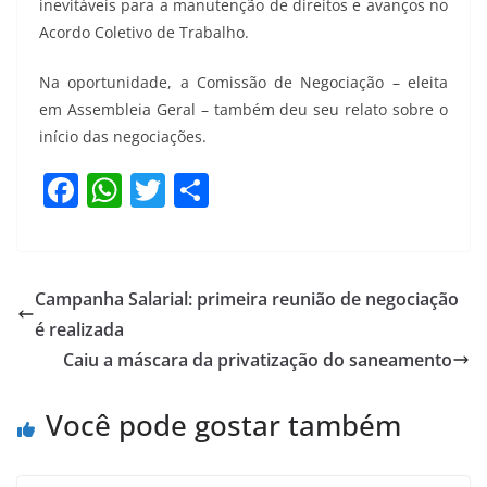
inevitáveis para a manutenção de direitos e avanços no
Acordo Coletivo de Trabalho.
Na oportunidade, a Comissão de Negociação – eleita
em Assembleia Geral – também deu seu relato sobre o
início das negociações.
F
W
T
S
a
h
w
h
c
at
itt
ar
e
s
er
e
Campanha Salarial: primeira reunião de negociação
b
A
é realizada
o
p
Caiu a máscara da privatização do saneamento
o
p
Você pode gostar também
k