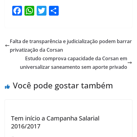
F
W
T
S
a
h
w
h
c
at
itt
ar
e
s
er
e
Falta de transparência e judicialização podem barrar
b
A
privatização da Corsan
o
p
Estudo comprova capacidade da Corsan em
o
p
universalizar saneamento sem aporte privado
k
Você pode gostar também
Tem início a Campanha Salarial
2016/2017