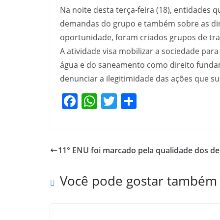
Na noite desta terça-feira (18), entidades
demandas do grupo e também sobre as diret
oportunidade, foram criados grupos de tra
A atividade visa mobilizar a sociedade par
água e do saneamento como direito funda
denunciar a ilegitimidade das ações que 
F
W
T
S
a
h
w
h
c
at
itt
ar
e
s
er
e
11° ENU foi marcado pela qualidade dos d
b
A
o
p
Você pode gostar também
o
p
k