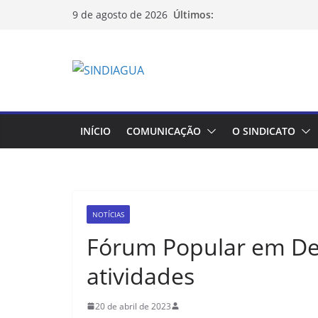
Pular
Últimos:
9 de agosto de 2026
para
o
conteúdo
INÍCIO
COMUNICAÇÃO
O SINDICATO
NOTÍCIAS
Fórum Popular em Def
atividades
20 de abril de 2023