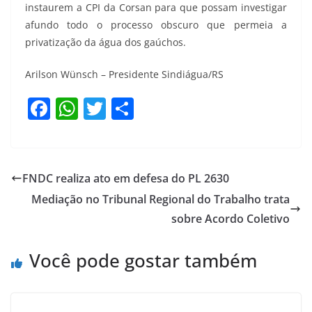
instaurem a CPI da Corsan para que possam investigar
afundo todo o processo obscuro que permeia a
privatização da água dos gaúchos.
Arilson Wünsch – Presidente Sindiágua/RS
F
W
T
S
a
h
w
h
c
at
itt
ar
e
s
er
e
FNDC realiza ato em defesa do PL 2630
b
A
Mediação no Tribunal Regional do Trabalho trata
o
p
sobre Acordo Coletivo
o
p
Você pode gostar também
k