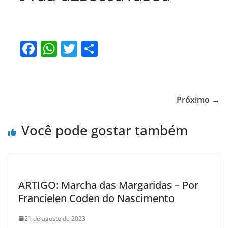
F
W
T
S
a
h
w
h
c
at
itt
ar
e
s
er
e
Próximo →
b
A
o
p
Você pode gostar também
o
p
k
ARTIGO: Marcha das Margaridas – Por
Francielen Coden do Nascimento
21 de agosto de 2023