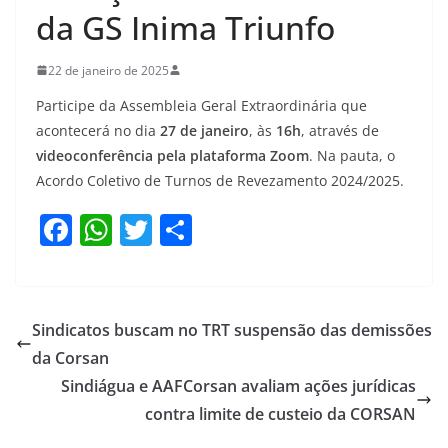
da GS Inima Triunfo
22 de janeiro de 2025
Participe da Assembleia Geral Extraordinária que
acontecerá no dia
27 de janeiro
, às
16h
, através de
videoconferência pela plataforma Zoom
. Na pauta, o
Acordo Coletivo de Turnos de Revezamento 2024/2025.
F
W
T
S
a
h
w
h
c
at
itt
ar
e
s
er
e
Sindicatos buscam no TRT suspensão das demissões
b
A
da Corsan
o
p
Sindiágua e AAFCorsan avaliam ações jurídicas
o
p
contra limite de custeio da CORSAN