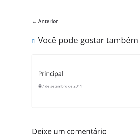
c
at
itt
ar
e
s
er
e
← Anterior
b
A
o
p
Você pode gostar também
o
p
k
Principal
7 de setembro de 2011
Deixe um comentário