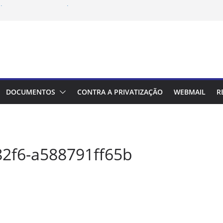
ipa das reuniões de performance da
 com vencimento em 10/08 deve ser
ipa de mediação com a Aegea/Corsan
trabalhadores
vai à Justiça e derruba liminar do
ntados/as
 presidente da Associação Gaúcha
DOCUMENTOS
CONTRA A PRIVATIZAÇÃO
WEBMAIL
R
midores de Água, Esgoto e Energia
82f6-a588791ff65b