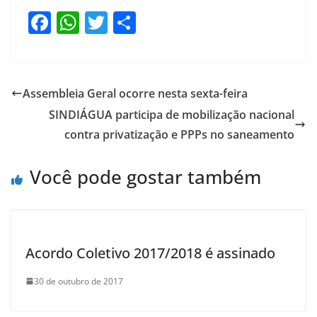
F
W
T
S
a
h
w
h
c
at
itt
ar
e
s
er
e
Assembleia Geral ocorre nesta sexta-feira
b
A
SINDIÁGUA participa de mobilização nacional
o
p
contra privatização e PPPs no saneamento
o
p
Você pode gostar também
k
Acordo Coletivo 2017/2018 é assinado
30 de outubro de 2017