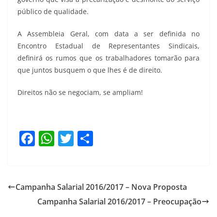
público de qualidade.
A Assembleia Geral, com data a ser definida no
Encontro Estadual de Representantes Sindicais,
definirá os rumos que os trabalhadores tomarão para
que juntos busquem o que lhes é de direito.
Direitos não se negociam, se ampliam!
F
W
T
S
a
h
w
h
c
at
itt
ar
e
s
er
e
Campanha Salarial 2016/2017 – Nova Proposta
b
A
Campanha Salarial 2016/2017 – Preocupação
o
p