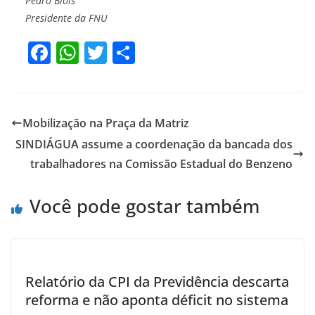
Pedro Blois
Presidente da FNU
F
W
T
S
a
h
w
h
c
at
itt
ar
e
s
er
e
Mobilização na Praça da Matriz
b
A
SINDIÁGUA assume a coordenação da bancada dos
o
p
trabalhadores na Comissão Estadual do Benzeno
o
p
Você pode gostar também
k
Relatório da CPI da Previdência descarta
reforma e não aponta déficit no sistema