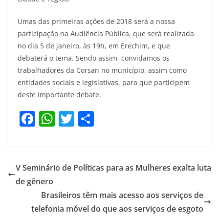
Umas das primeiras ações de 2018 será a nossa
participação na Audiência Pública, que será realizada
no dia 5 de janeiro, às 19h, em Erechim, e que
debaterá o tema. Sendo assim, convidamos os
trabalhadores da Corsan no município, assim como
entidades sociais e legislativas, para que participem
deste importante debate.
F
W
T
S
a
h
w
h
c
at
itt
ar
e
s
er
e
V Seminário de Políticas para as Mulheres exalta luta
b
A
de gênero
o
p
Brasileiros têm mais acesso aos serviços de
o
p
telefonia móvel do que aos serviços de esgoto