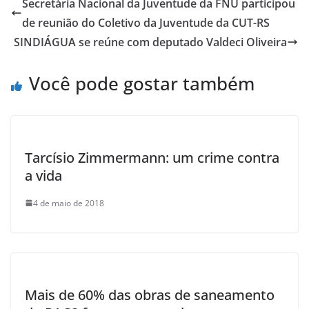
e
s
er
e
Secretária Nacional da Juventude da FNU participou
b
A
de reunião do Coletivo da Juventude da CUT-RS
o
p
SINDIÁGUA se reúne com deputado Valdeci Oliveira
o
p
Você pode gostar também
k
Tarcísio Zimmermann: um crime contra
a vida
4 de maio de 2018
Mais de 60% das obras de saneamento