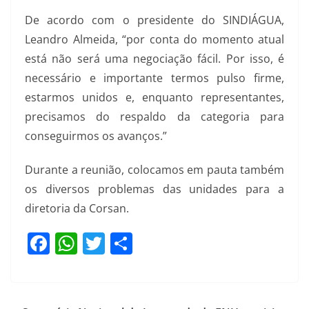
De acordo com o presidente do SINDIÁGUA,
Leandro Almeida, “por conta do momento atual
está não será uma negociação fácil. Por isso, é
necessário e importante termos pulso firme,
estarmos unidos e, enquanto representantes,
precisamos do respaldo da categoria para
conseguirmos os avanços.”
Durante a reunião, colocamos em pauta também
os diversos problemas das unidades para a
diretoria da Corsan.
F
W
T
S
a
h
w
h
c
at
itt
ar