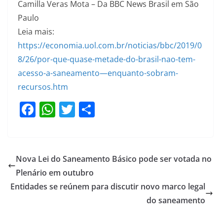
Camilla Veras Mota – Da BBC News Brasil em São
Paulo
Leia mais:
https://economia.uol.com.br/noticias/bbc/2019/0
8/26/por-que-quase-metade-do-brasil-nao-tem-
acesso-a-saneamento—enquanto-sobram-
recursos.htm
F
W
T
S
a
h
w
h
c
at
itt
ar
e
s
er
e
Nova Lei do Saneamento Básico pode ser votada no
b
A
Plenário em outubro
o
p
Entidades se reúnem para discutir novo marco legal
o
p
do saneamento
k