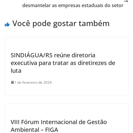
o
p
desmantelar as empresas estaduais do setor
o
p
Você pode gostar também
k
SINDIÁGUA/RS reúne diretoria
executiva para tratar as diretirezes de
luta
1 de fevereiro de 2024
VIII Fórum Internacional de Gestão
Ambiental – FIGA