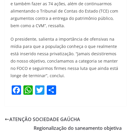
e também fazer as 74 ações, além de continuarmos
alimentando o Tribunal de Contas do Estado (TCE) com
argumentos contra a entrega do patrimônio público,
bem como a CVM”, ressalta.
O presidente, salienta a importância de ofensivas na
mídia para que a população conheça o que realmente
está inserido nessa privatização. “Jamais desistiremos
do nosso objetivo, conclamamos a categoria se manter
no FOCO e seguirmos firmes nessa luta que ainda está
longe de terminar”, conclui.
F
W
T
S
a
h
w
h
c
at
itt
ar
e
s
er
e
ATENÇÃO SOCIEDADE GAÚCHA
b
A
Regionalização do saneamento objetiva